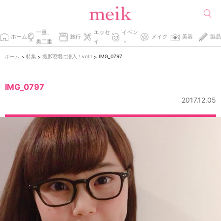
一重、
エッセ
イベン
ホーム
旅行
メイク
美容
製品
奥二重
イ
ト
ホーム
特集
撮影現場に潜入！vol.1
IMG_0797
>
>
>
IMG_0797
2017.12.05