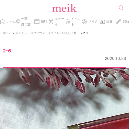
一重、
エッセ
イベン
ホーム
旅行
メイク
美容
製品
奥二重
イ
ト
ホーム
メイク
王道ブラウンメイクにちょい足し！秋のカラーアイメイク２パターン紹介！
2-6
>
>
>
2-6
2020.10.26