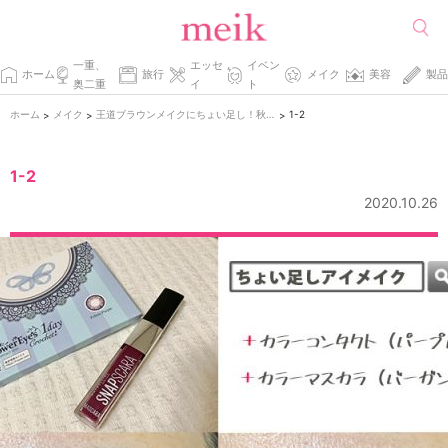
一重、
エッセ
イベン
ホーム
旅行
メイク
美容
製品
奥二重
イ
ト
ホーム
メイク
王道ブラウンメイクにちょい足し！秋のカラーアイメイク２パターン紹介！
1-2
>
>
>
1-2
2020.10.26