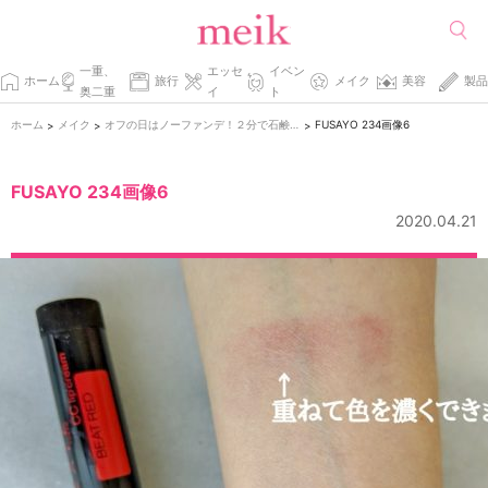
一重、
エッセ
イベン
ホーム
旅行
メイク
美容
製品
奥二重
イ
ト
ホーム
メイク
オフの日はノーファンデ！２分で石鹸オフのナチュラルメイク
FUSAYO 234画像6
>
>
>
FUSAYO 234画像6
2020.04.21