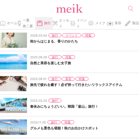
一重、
エッセ
イベン
ホーム
旅行
メイク
美容
製品
奥二重
イ
ト
旅行
イベント
特集
2026.03.04
街からはじまる、香りのかたち
旅行
特集
2025.09.26
自然と美容を楽しむ女子旅
旅行
美容
特集
2025.09.01
旅先で疲れを癒す！必ず持って行きたいリラックスアイテム
旅行
2025.03.24
春休みにちょうどいい。韓国「釜山」旅行！
旅行
特集
2024.11.05
グルメも景色も堪能！秋のお出かけスポット