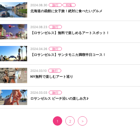
旅行
特集
2024.08.30
北海道の函館に女子旅！絶対に食べたいグルメ
旅行
2024.08.23
【ロサンゼルス】無料で楽しめるアートスポット！
旅行
2024.04.26
【ロサンゼルス】サンタモニカ満喫半日コース！
旅行
2024.03.10
NY無料で楽しむアート巡り
旅行
2024.03.03
ロサンゼルス ビーチ沿いの楽しみ方♪
1
2
>