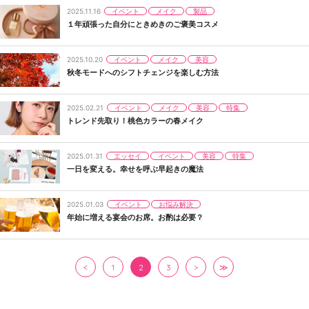
イベント
メイク
製品
2025.11.16
１年頑張った自分にときめきのご褒美コスメ
イベント
メイク
美容
2025.10.20
秋冬モードへのシフトチェンジを楽しむ方法
イベント
メイク
美容
特集
2025.02.21
トレンド先取り！桃色カラーの春メイク
エッセイ
イベント
美容
特集
2025.01.31
一日を変える。幸せを呼ぶ早起きの魔法
イベント
お悩み解決
2025.01.03
年始に増える宴会のお席。お酌は必要？
<
1
2
3
>
≫