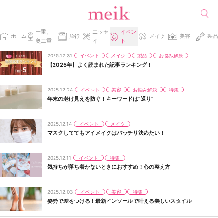
一重、
エッセ
イベン
ホーム
旅行
メイク
美容
製品
奥二重
イ
ト
イベント
メイク
製品
お悩み解決
2025.12.31
【2025年】よく読まれた記事ランキング！
イベント
美容
お悩み解決
特集
2025.12.24
年末の老け見えを防ぐ！キーワードは”巡り”
イベント
メイク
2025.12.14
マスクしててもアイメイクはバッチリ決めたい！
イベント
特集
2025.12.11
気持ちが落ち着かないときにおすすめ！心の整え方
イベント
美容
特集
2025.12.03
姿勢で差をつける！最新インソールで叶える美しいスタイル