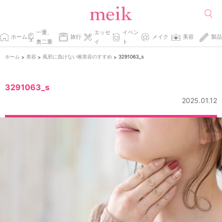
一重、
エッセ
イベン
ホーム
旅行
メイク
美容
製品
奥二重
イ
ト
ホーム
美容
風邪に負けない喉美容のすすめ
3291063_s
>
>
>
3291063_s
2025.01.12