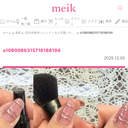
一重、
エッセ
イベン
ホーム
旅行
メイク
美容
製品
奥二重
イ
ト
ホーム
美容
2025年秋冬トレンド！大人可愛いチェックネイルのやり方
o1080086315716188194
>
>
>
o1080086315716188194
2025.12.05