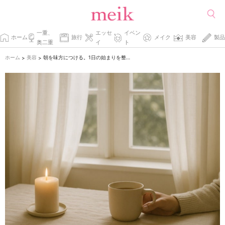
一重、
エッセ
イベン
ホーム
旅行
メイク
美容
製品
奥二重
イ
ト
ホーム
美容
朝を味方につける。1日の始まりを整える“小さな自分時間”
>
>