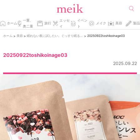
一重、
エッセ
イベン
ホーム
旅行
メイク
美容
製品
奥二重
イ
ト
ホーム
美容
眠れない夜に試したい。ぐっすり眠るための4つのヒント
20250922toshikoinage03
>
>
>
20250922toshikoinage03
2025.09.22