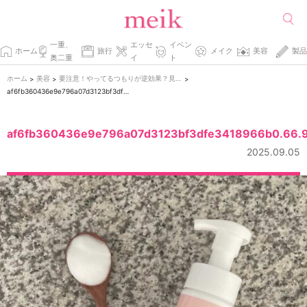
一重、
エッセ
イベン
ホーム
旅行
メイク
美容
製品
奥二重
イ
ト
ホーム
美容
要注意！やってるつもりが逆効果？見直すべき美容習慣2選
>
>
>
af6fb360436e9e796a07d3123bf3dfe3418966b0.66.9.9.3
af6fb360436e9e796a07d3123bf3dfe3418966b0.66.9
2025.09.05