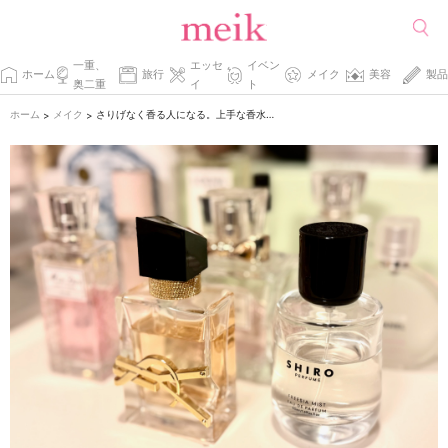
一重、
エッセ
イベン
ホーム
旅行
メイク
美容
製品
奥二重
イ
ト
ホーム
メイク
さりげなく香る人になる。上手な香水の使い方3選
>
>