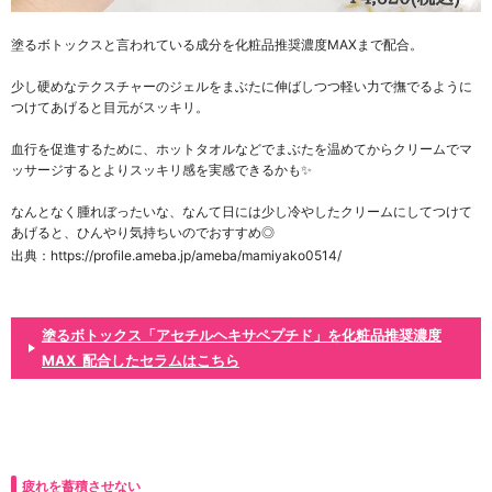
塗るボトックスと言われている成分を化粧品推奨濃度MAXまで配合。
少し硬めなテクスチャーのジェルをまぶたに伸ばしつつ軽い力で撫でるように
つけてあげると目元がスッキリ。
血行を促進するために、ホットタオルなどでまぶたを温めてからクリームでマ
ッサージするとよりスッキリ感を実感できるかも✨
なんとなく腫れぼったいな、なんて日には少し冷やしたクリームにしてつけて
あげると、ひんやり気持ちいのでおすすめ◎
出典：https://profile.ameba.jp/ameba/mamiyako0514/
塗るボトックス「アセチルヘキサペプチド」を化粧品推奨濃度
MAX 配合したセラムはこちら
疲れを蓄積させない