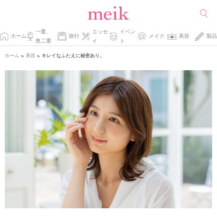
一重、
エッセ
イベン
ホーム
旅行
メイク
美容
製品
奥二重
イ
ト
ホーム
美容
キレイなふたえに秘密あり。
>
>