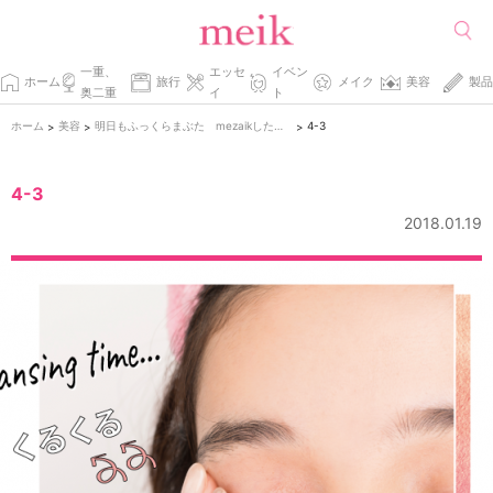
一重、
エッセ
イベン
ホーム
旅行
メイク
美容
製品
奥二重
イ
ト
ホーム
美容
明日もふっくらまぶた mezaikした日のまぶたケア
4-3
>
>
>
4-3
2018.01.19