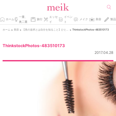
一重、
エッセ
イベン
ホーム
旅行
メイク
美容
製品
奥二重
イ
ト
ホーム
美容
【美の追求とは自分を知ること】ひとえ・ふたえってどうやって決まるの？まぶたのしくみを調べてみた。
ThinkstockPhotos-483510173
>
>
>
ThinkstockPhotos-483510173
2017.04.28