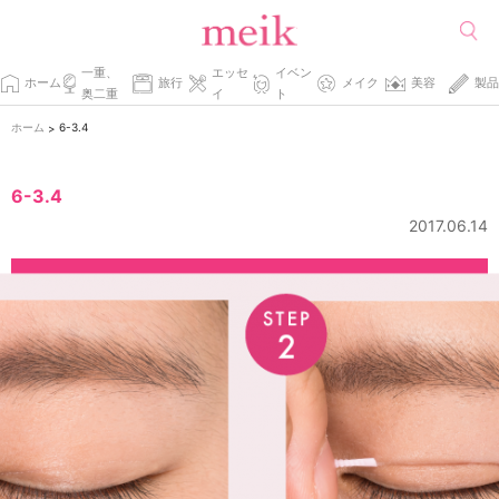
一重、
エッセ
イベン
ホーム
旅行
メイク
美容
製品
奥二重
イ
ト
ホーム
6-3.4
>
6-3.4
2017.06.14