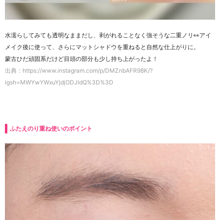
水濡らしてみても透明なままだし、剥がれることなく強そうな二重ノリ👀アイ
メイク後に使って、さらにマットシャドウを重ねると自然な仕上がりに。
蒙古ひだ頑固系だけど目頭の部分も少し持ち上がったよ！
出典：https://www.instagram.com/p/DMZnbAFR98K/?
igsh=MWYwYWxuYjdjODJldQ%3D%3D
ふたえのり重ね使いのポイント