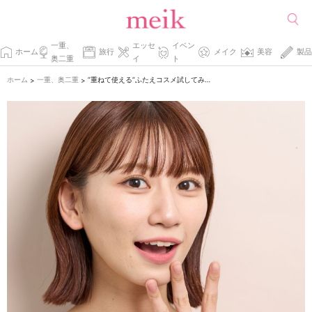
一重、
エッセ
イベン
ホーム
旅行
メイク
美容
製品
奥二重
イ
ト
ホーム
一重、奥二重
”重ねて使える”ふたえコスメ試してみませんか？
>
>