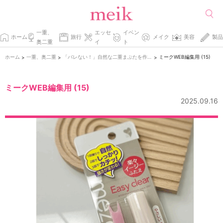
一重、
エッセ
イベン
ホーム
旅行
メイク
美容
製品
奥二重
イ
ト
ホーム
一重、奥二重
「バレない！」自然な二重まぶたを作る秘密のコツとは？
ミークWEB編集用 (15)
>
>
>
ミークWEB編集用 (15)
2025.09.16