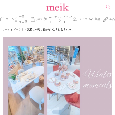
一重、
エッセ
イベン
ホーム
旅行
メイク
美容
製品
奥二重
イ
ト
ホーム
イベント
気持ちが落ち着かないときにおすすめ！心の整え方
>
>