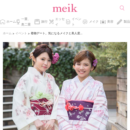
一重、
エッセ
イベン
ホーム
旅行
メイク
美容
製品
奥二重
イ
ト
ホーム
イベント
着物デート。気になるメイクと美人度が上がる所作のコツ。
>
>