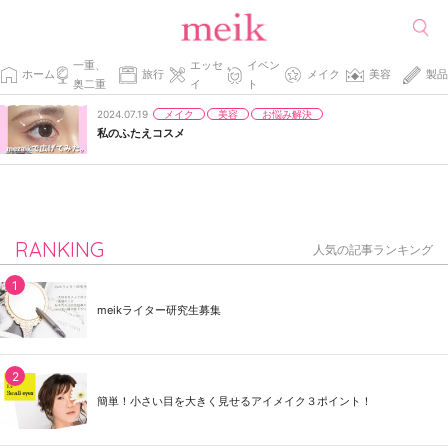
一重、
エッセ
イベン
ホーム
旅行
メイク
美容
製品
奥二重
イ
ト
メイク
美容
お悩み解決
2024.07.19
私のふたえコスメ
RANKING
人気の記事ランキング
meikライター研究生募集
簡単！小さい目を大きく見せるアイメイク３ポイント！