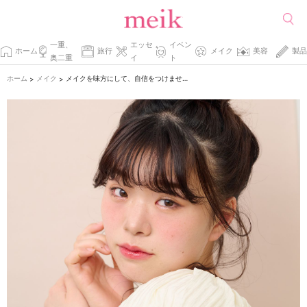
一重、
エッセ
イベン
ホーム
旅行
メイク
美容
製品
奥二重
イ
ト
ホーム
メイク
メイクを味方にして、自信をつけませんか？
>
>