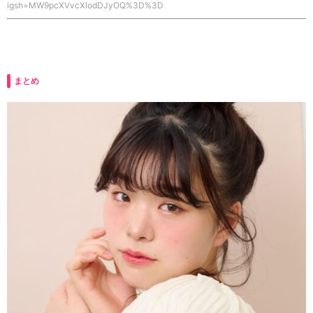
igsh=MW9pcXVvcXlodDJyOQ%3D%3D
まとめ