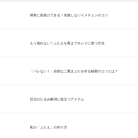
簡単に垢抜けできる！失敗しないイメチェンのコツ
もう崩れない！ふたえを夜までキレイに保つ方法
「バレない！」自然な二重まぶたを作る秘密のコツとは？
目元のたるみ解消に役立つアイテム
私の「ふたえ」の作り方