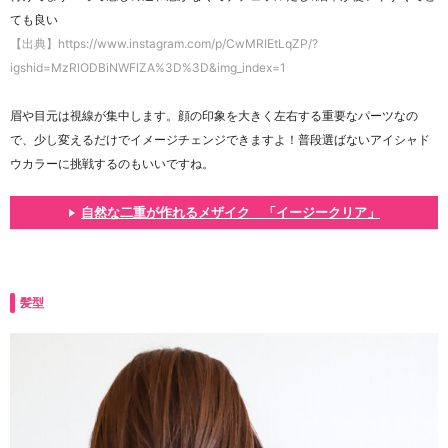
ても良い
【出典】https://www.instagram.com/p/CwMRIEtLqZP/?
igshid=MzRlODBiNWFlZA%3D%3D&img_index=1
眉や目元は視線が集中します。顔の印象を大きく左右する重要なパーツなの
で、少し変えるだけでイメージチェンジできますよ！普段選ばないアイシャド
ウカラーに挑戦するのもいいですね。
自然な二重が作れるメザイク 「イージークリア」
髪型