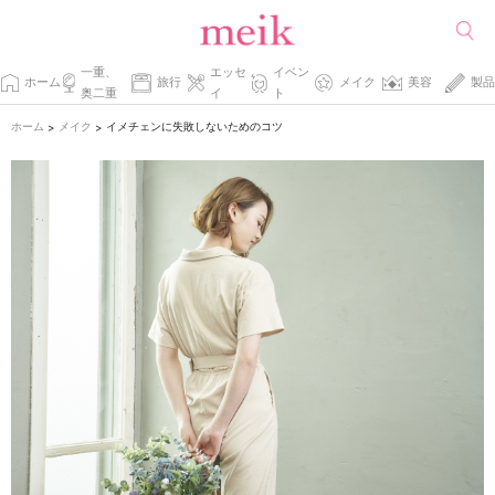
一重、
エッセ
イベン
ホーム
旅行
メイク
美容
製品
奥二重
イ
ト
ホーム
メイク
イメチェンに失敗しないためのコツ
>
>