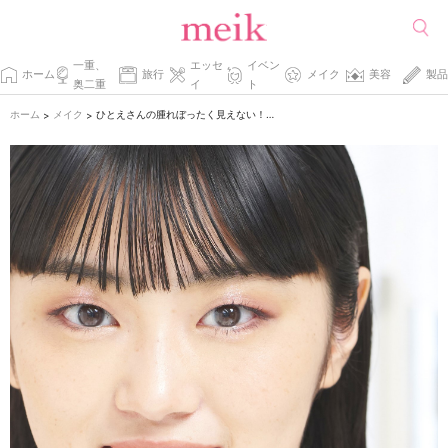
一重、
エッセ
イベン
ホーム
旅行
メイク
美容
製品
奥二重
イ
ト
ホーム
メイク
ひとえさんの腫れぼったく見えない！ ピンクメイクの必須アイテム
>
>