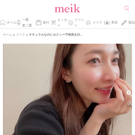
一重、
エッセ
イベン
ホーム
旅行
メイク
美容
製品
奥二重
イ
ト
ホーム
メイク
ナチュラルなのにセクシー♡色気を仕込むナチュラルセクシーメイクのコツ
>
>