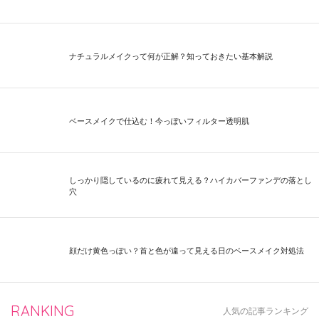
ナチュラルメイクって何が正解？知っておきたい基本解説
ベースメイクで仕込む！今っぽいフィルター透明肌
しっかり隠しているのに疲れて見える？ハイカバーファンデの落とし
穴
顔だけ黄色っぽい？首と色が違って見える日のベースメイク対処法
RANKING
人気の記事ランキング