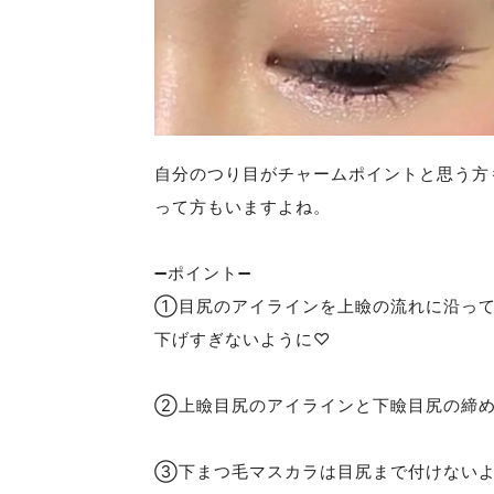
自分のつり目がチャームポイントと思う方
って方もいますよね。
➖ポイント➖
①目尻のアイラインを上瞼の流れに沿って
下げすぎないように♡
②上瞼目尻のアイラインと下瞼目尻の締め
③下まつ毛マスカラは目尻まで付けない