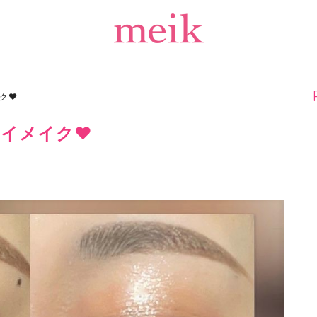
ク❤
アイメイク❤