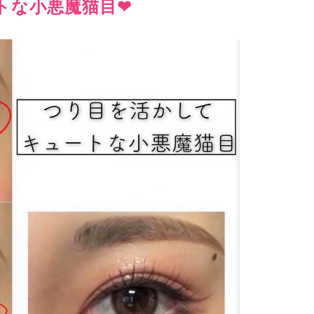
な小悪魔猫目❤︎