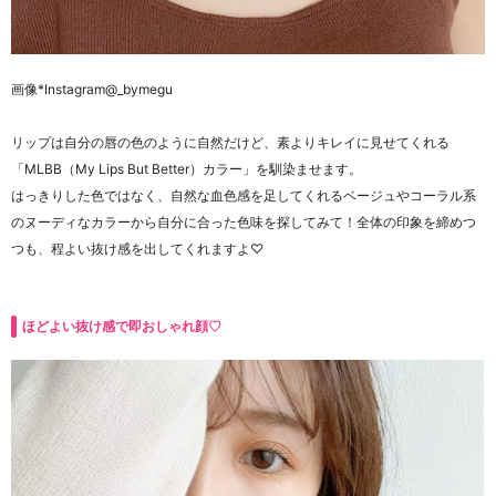
画像
*Instagram@_bymegu
リップは自分の唇の色のように自然だけど、素よりキレイに見せてくれる
「MLBB（
My Lips But Better）
カラー」を馴染ませます。
はっきりした色ではなく、自然な血色感を足してくれるベージュやコーラル系
のヌーディなカラーから
自分に合った色味を探してみて！
全体の印象を締めつ
つも、程よい抜け感を出してくれますよ♡
ほどよい抜け感で即おしゃれ顔♡