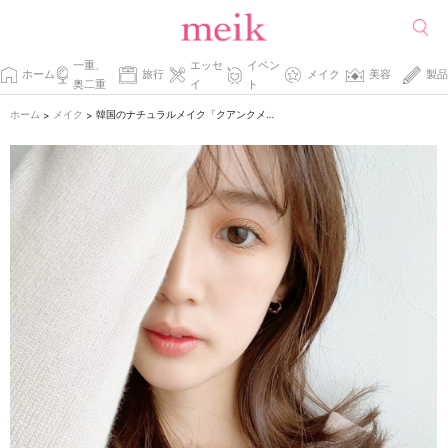
一重、
エッセ
イベン
ホーム
旅行
メイク
美容
製品
奥二重
イ
ト
ホーム
メイク
韓国のナチュラルメイク「クアンクメイク」でおしゃれな抜け感を手に入れよう♡
>
>