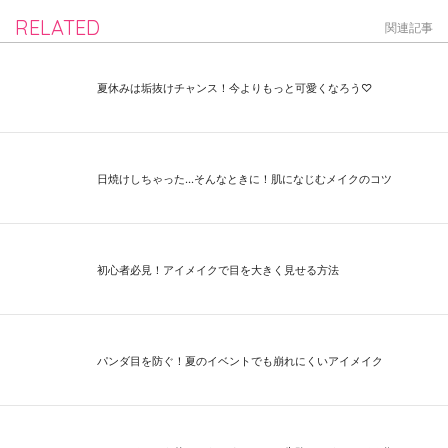
RELATED
関連記事
夏休みは垢抜けチャンス！今よりもっと可愛くなろう♡
日焼けしちゃった...そんなときに！肌になじむメイクのコツ
初心者必見！アイメイクで目を大きく見せる方法
パンダ目を防ぐ！夏のイベントでも崩れにくいアイメイク