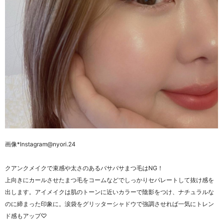
画像
*Instagram@nyori.24
クアンクメイクで束感や太さのあるバサバサまつ毛はNG！
上向きにカールさせたまつ毛をコームなどでしっかりセパレートして抜け感を
出します。
アイメイクは肌のトーンに近いカラーで陰影をつけ、ナチュラルな
のに締まった印象に。
涙袋をグリッターシャドウで強調させれば一気にトレン
ド感もアップ♡