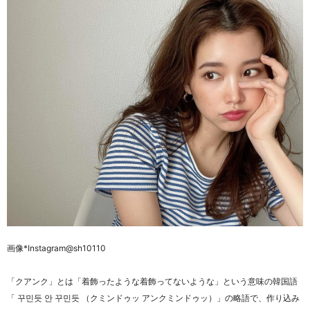
画像
*Instagram@sh10110
「クアンク」とは「着飾ったような着飾ってないような」という意味の韓国語
「
꾸민듯 안 꾸민듯 （クミンドゥッ アンクミンドゥッ）」の略語で、
作り込み