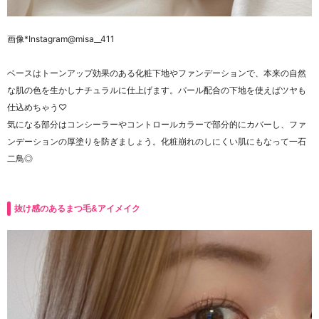
画像
*Instagram@misa__411
ベースはトーンアップ効果のある化粧下地やファンデーションで、本来の自然
な肌の色を生かしナチュラルに仕上げます。
パール配合の下地を使えばツヤも
仕込めちゃう♡
気になる部分はコンシーラーやコントロールカラーで部分的にカバーし、ファ
ンデーションの厚塗りを防ぎましょう。
化粧崩れのしにくい肌にもなって一石
二鳥◎
抜け感のあるまつ毛&アイメイク