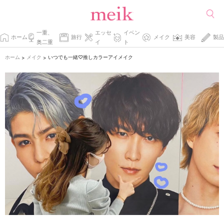
一重、
エッセ
イベン
ホーム
旅行
メイク
美容
製品
奥二重
イ
ト
ホーム
メイク
いつでも一緒♡推しカラーアイメイク
>
>