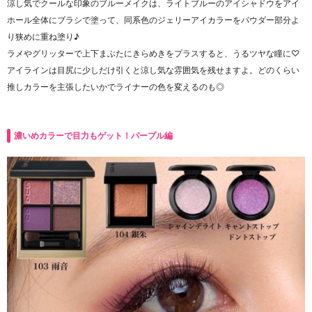
涼し気でクールな印象のブルーメイクは、ライトブルーのアイシャドウをアイ
ホール全体にブラシで塗って、
同系色のジェリーアイカラーをパウダー部分よ
り狭めに重ね塗り♪
ラメやグリッターで上下まぶたにきらめきをプラスすると、うるツヤな瞳に♡
アイラインは目尻に少しだけ引くと涼し気な雰囲気を残せますよ。
どのくらい
推しカラーを主張したいかでライナーの色を変えるのも◎
濃いめカラーで目力もゲット！パープル編