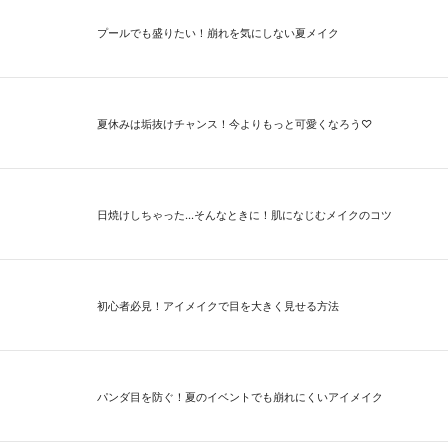
プールでも盛りたい！崩れを気にしない夏メイク
夏休みは垢抜けチャンス！今よりもっと可愛くなろう♡
日焼けしちゃった...そんなときに！肌になじむメイクのコツ
初心者必見！アイメイクで目を大きく見せる方法
パンダ目を防ぐ！夏のイベントでも崩れにくいアイメイク