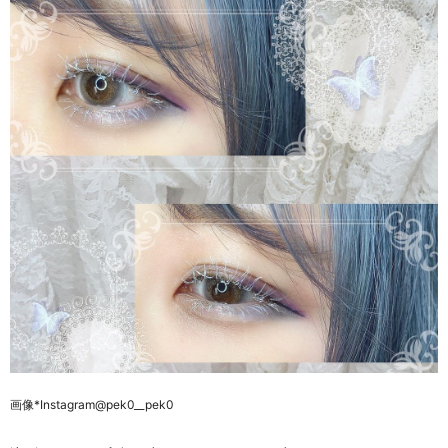
画像
*Instagram@pek0__pek0