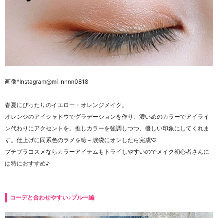
画像
*Instagram@mi_nnnn0818
春夏にぴったりのイエロー・オレンジメイク。
オレンジのアイシャドウでグラデーションを作り、濃いめのカラーでアイライ
ン代わりにアクセントを。
推しカラーを強調しつつ、優しい印象にしてくれま
す。
仕上げに同系色のラメを瞼～涙袋にオンしたら完成♡
プチプラコスメならカラーアイテムもトライしやすいのでメイク初心者さんに
は特におすすめ♪
コーデと合わせやすい♪ブルー編