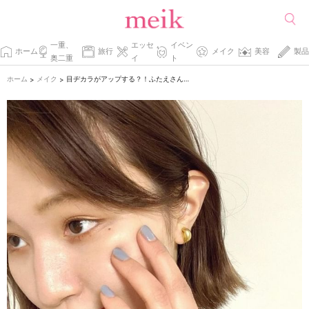
一重、
エッセ
イベン
ホーム
旅行
メイク
美容
製品
奥二重
イ
ト
ホーム
メイク
目ヂカラがアップする？！ふたえさんのメザイクのススメ。
>
>