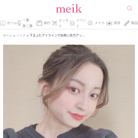
一重、
エッセ
イベン
ホーム
旅行
メイク
美容
製品
奥二重
イ
ト
ホーム
メイク
下まぶたアイラインで自然に目力アップ！周りに差をつけるワンランクアップメイク術
>
>