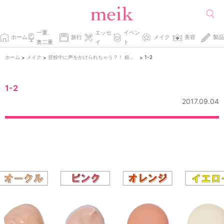
一重、
エッセ
イベン
ホーム
旅行
メイク
美容
製品
奥二重
イ
ト
ホーム
メイク
登校中に声をかけられちゃう？！ 校則が厳しくてもセーフな薄盛りメイク
1-2
>
>
>
1-2
2017.09.04