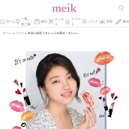
一重、
エッセ
イベン
ホーム
旅行
メイク
美容
製品
奥二重
イ
ト
ホーム
メイク
本当に似合うオレンジを探せ！オレンジリップをつけくらべ！
>
>