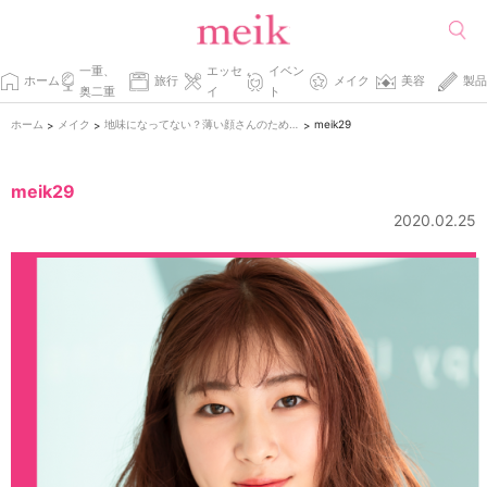
一重、
エッセ
イベン
ホーム
旅行
メイク
美容
製品
奥二重
イ
ト
ホーム
メイク
地味になってない？薄い顔さんのための抜け感メイク
meik29
>
>
>
meik29
2020.02.25