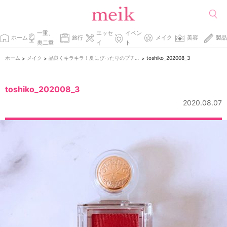
一重、
エッセ
イベン
ホーム
旅行
メイク
美容
製品
奥二重
イ
ト
ホーム
メイク
品良くキラキラ！夏にぴったりのプチプラアイシャドウ。
toshiko_202008_3
>
>
>
toshiko_202008_3
2020.08.07