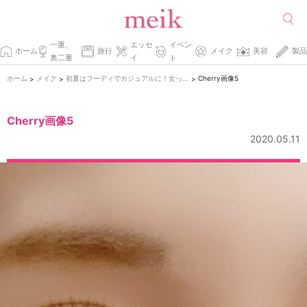
一重、
エッセ
イベン
ホーム
旅行
メイク
美容
製品
奥二重
イ
ト
ホーム
メイク
初夏はフーディでカジュアルに！女っぽさも忘れない♡
Cherry画像5
>
>
>
Cherry画像5
2020.05.11