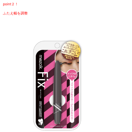
point２！
ふたえ幅を調整