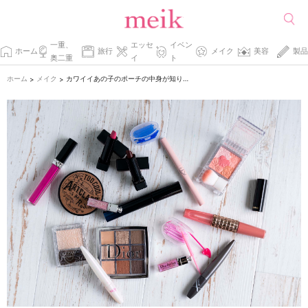
一重、
エッセ
イベン
ホーム
旅行
メイク
美容
製品
奥二重
イ
ト
ホーム
メイク
カワイイあの子のポーチの中身が知りたいっ。
>
>