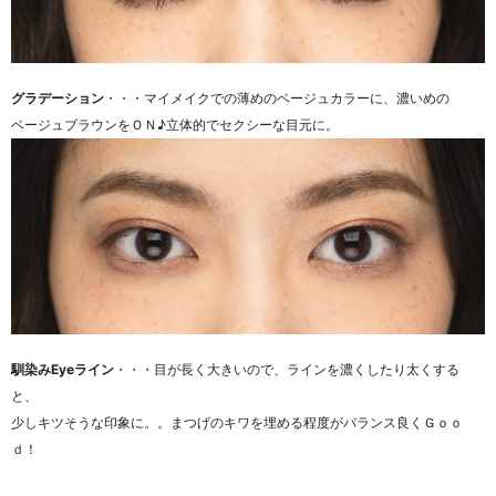
グラデーション
・・・マイメイクでの薄めのベージュカラーに、濃いめの
ベージュブラウンをＯＮ♪立体的でセクシーな目元に。
馴染みEyeライン
・・・目が長く大きいので、ラインを濃くしたり太くする
と、
少しキツそうな印象に。。まつげのキワを埋める程度がバランス良くＧｏｏ
ｄ！