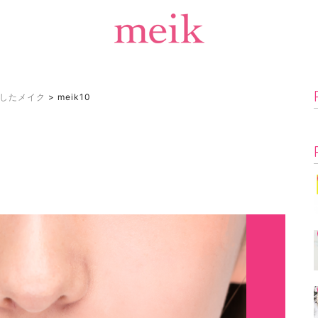
したメイク
>
meik10