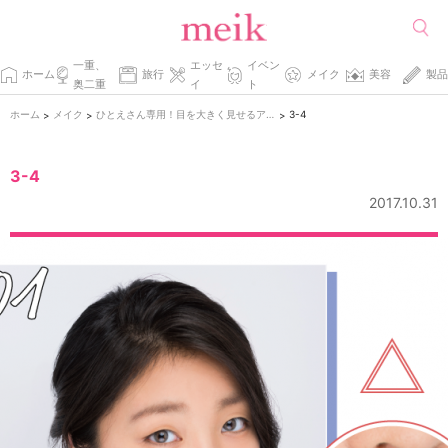
一重、
エッセ
イベン
ホーム
旅行
メイク
美容
製品
奥二重
イ
ト
ホーム
メイク
ひとえさん専用！目を大きく見せるアイメイク術！
3-4
>
>
>
3-4
2017.10.31