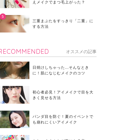
えメイクでまつ毛上がった？
三重まぶたをすっきり「二重」に
する方法
RECOMMENDED
オススメの記事
日焼けしちゃった...そんなとき
に！肌になじむメイクのコツ
初心者必見！アイメイクで目を大
きく見せる方法
パンダ目を防ぐ！夏のイベントで
も崩れにくいアイメイク