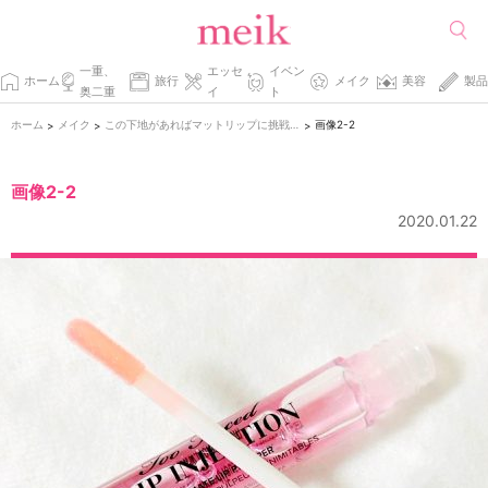
一重、
エッセ
イベン
ホーム
旅行
メイク
美容
製品
奥二重
イ
ト
ホーム
メイク
この下地があればマットリップに挑戦できる。
画像2-2
>
>
>
画像2-2
2020.01.22