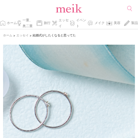
一重、
エッセ
イベン
ホーム
旅行
メイク
美容
製品
奥二重
イ
ト
ホーム
エッセイ
結婚式がしたくなると思ってた
>
>