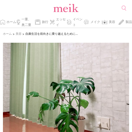
一重、
エッセ
イベン
ホーム
旅行
メイク
美容
製品
奥二重
イ
ト
ホーム
美容
自粛生活を前向きに乗り越えるためにしている工夫。
>
>