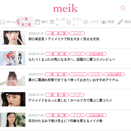
一重、
エッセ
イベン
ホーム
旅行
メイク
美容
製品
奥二重
イ
ト
一重、奥二重
メイク
2026.07.31
初心者必見！アイメイクで目を大きく見せる方法
一重、奥二重
メイク
お悩み解決
2026.07.24
もたつくまぶたが気になる方へ。話題の二重コスメレビュー
一重、奥二重
イベント
メイク
お悩み解決
2026.07.12
夏の二重崩れ対策できてる？持っておきたいおすすめアイテム
一重、奥二重
メイク
2026.07.10
アイメイクをもっと楽しむ！ホールド力で選ぶ二重コスメ
一重、奥二重
メイク
お悩み解決
2026.07.05
目元のたるみで老け見えに？印象を変えるメイク術