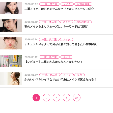
一重、奥二重
メイク
お悩み解決
2026.06.26
二重メイク、はじめませんか？リアルレビューをご紹介
一重、奥二重
メイク
お悩み解決
2026.06.19
朝のメイクをよりスムーズに。キーワードは”速乾”
一重、奥二重
メイク
2026.06.14
ナチュラルメイクって何が正解？知っておきたい基本解説
一重、奥二重
メイク
2026.06.12
【レビュー】二重の左右差をなんとかしたい！
一重、奥二重
メイク
美容
2026.06.07
かわいい？キレイ？なりたい印象はメイクで変えられる！
1
2
3
>
≫