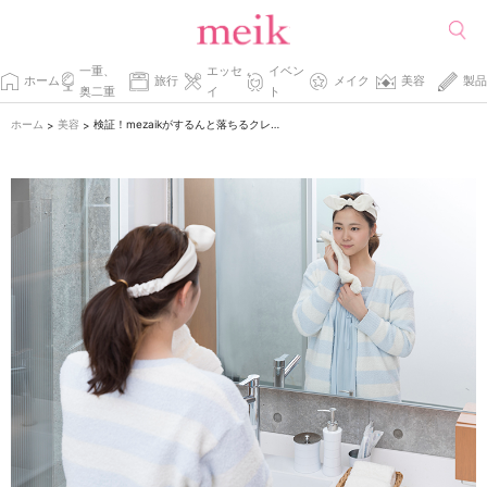
一重、
エッセ
イベン
ホーム
旅行
メイク
美容
製品
奥二重
イ
ト
ホーム
美容
検証！mezaikがするんと落ちるクレンジングって？
>
>