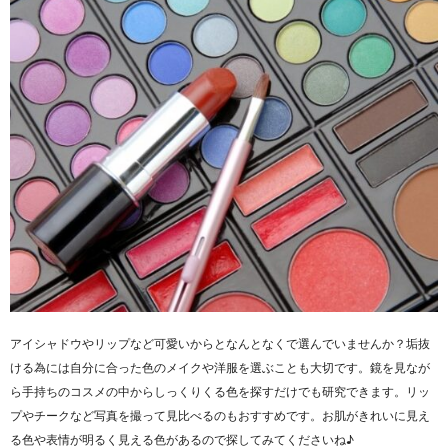
アイシャドウやリップなど可愛いからとなんとなくで選んでいませんか？垢抜
ける為には自分に合った色のメイクや洋服を選ぶことも大切です。鏡を見なが
ら手持ちのコスメの中からしっくりくる色を探すだけでも研究できます。リッ
プやチークなど写真を撮って見比べるのもおすすめです。お肌がきれいに見え
る色や表情が明るく見える色があるので探してみてくださいね♪