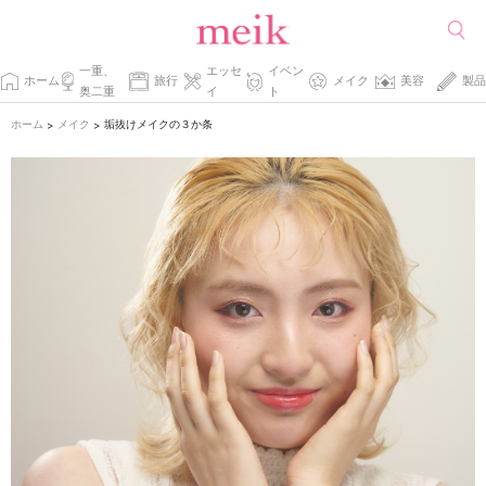
一重、
エッセ
イベン
ホーム
旅行
メイク
美容
製品
奥二重
イ
ト
ホーム
メイク
垢抜けメイクの３か条
>
>