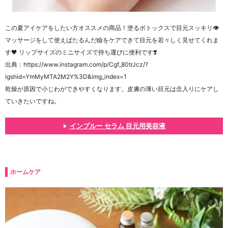
この夏アイケアをしたい方オススメの商品！塗るボトックスで目元スッキリ👁
マッサージをして使えばたるんだ瞼をケアできて目元を若々しく見せてくれま
す🖤 リップサイズのミニサイズで持ち運びに便利です❣️
出典：https://www.instagram.com/p/Cgf_80trJcz/?
igshid=YmMyMTA2M2Y%3D&img_index=1
乾燥が原因で小じわができやすくなります。皮膚の薄い目元は念入りにケアし
ていきたいですね。
インプルー セラム 目元用美容液
ホームケア