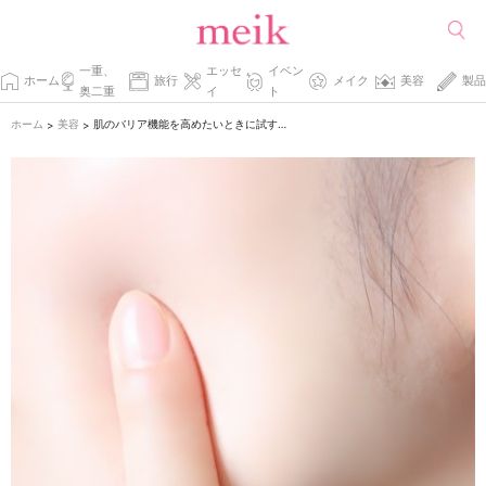
一重、
エッセ
イベン
ホーム
旅行
メイク
美容
製品
奥二重
イ
ト
ホーム
美容
肌のバリア機能を高めたいときに試すこと
>
>