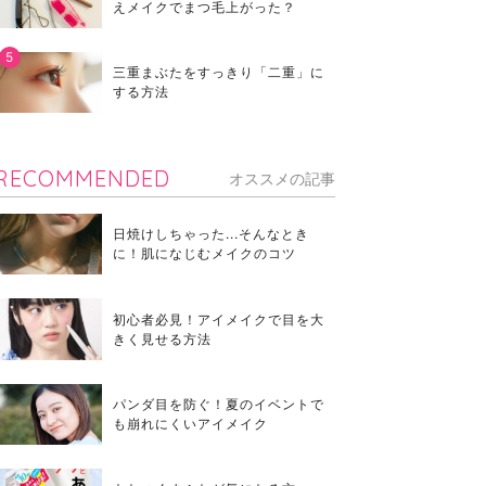
えメイクでまつ毛上がった？
三重まぶたをすっきり「二重」に
する方法
RECOMMENDED
オススメの記事
日焼けしちゃった...そんなとき
に！肌になじむメイクのコツ
初心者必見！アイメイクで目を大
きく見せる方法
パンダ目を防ぐ！夏のイベントで
も崩れにくいアイメイク