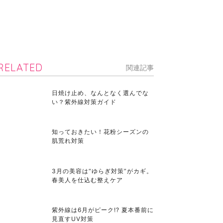
RELATED
関連記事
日焼け止め、なんとなく選んでな
い？紫外線対策ガイド
知っておきたい！花粉シーズンの
肌荒れ対策
3月の美容は“ゆらぎ対策”がカギ。
春美人を仕込む整えケア
紫外線は6月がピーク!? 夏本番前に
見直すUV対策