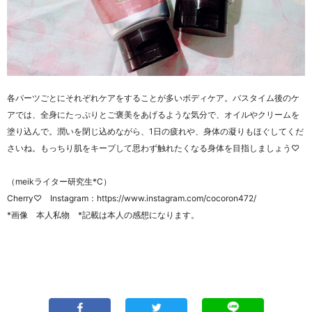
各パーツごとにそれぞれケアをすることが多いボディケア。バスタイム後のケ
アでは、全身にたっぷりとご褒美をあげるような気分で、オイルやクリームを
塗り込んで。潤いを閉じ込めながら、1日の疲れや、身体の凝りもほぐしてくだ
さいね。もっちり肌をキープして思わず触れたくなる身体を目指しましょう♡
（meikライター研究生*C）
Cherry♡ Instagram：https://www.instagram.com/cocoron472/
*画像 本人私物 *記載は本人の感想になります。