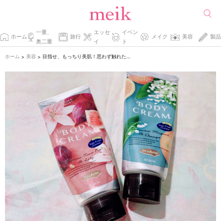
一重、
エッセ
イベン
ホーム
旅行
メイク
美容
製品
奥二重
イ
ト
ホーム
美容
目指せ、もっちり美肌！思わず触れたくなるボディケア。
>
>