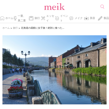
一重、
エッセ
イベン
ホーム
旅行
メイク
美容
製品
奥二重
イ
ト
ホーム
旅行
北海道の函館に女子旅！絶対に食べたいグルメ
>
>