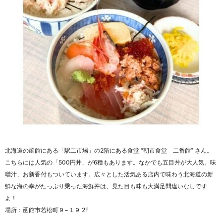
北海道の函館にある「駅二市場」の2階にある食堂 “朝市食堂 二番館” さん。
こちらには人気の「500円丼」が6種もあります。なかでも五目丼が大人気。味
噌汁、お新香付もついています。広々とした活気ある店内で味わう北海道の新
鮮な海の幸がたっぷり乗った海鮮丼は、見た目も味も大満足間違いなしです
よ！
場所：函館市若松町９−１９ 2F