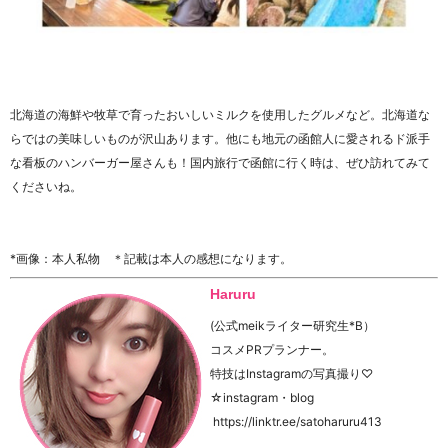
北海道の海鮮や牧草で育ったおいしいミルクを使用したグルメなど。北海道な
らではの美味しいものが沢山あります。他にも地元の函館人に愛されるド派手
な看板のハンバーガー屋さんも！国内旅行で函館に行く時は、ぜひ訪れてみて
くださいね。
*画像：本人私物 ＊記載は本人の感想になります。
Haruru
(公式meikライター研究生*B）
コスメPRプランナー。
特技はInstagramの写真撮り♡
☆instagram・blog
https://linktr.ee/satoharuru413