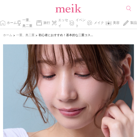
一重、
エッセ
イベン
ホーム
旅行
メイク
美容
製品
奥二重
イ
ト
ホーム
一重、奥二重
初心者におすすめ！基本的な二重コスメの使い方
>
>